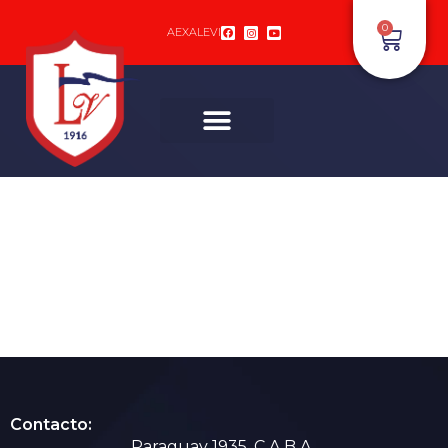
0
AEXALEVI
Contacto:
Paraguay 1935, C.A.B.A.,